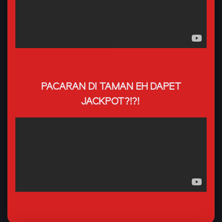
PACARAN DI TAMAN EH DAPET
JACKPOT?!?!