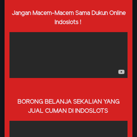
Jangan Macem-Macem Sama Dukun Online
Indoslots !
BORONG BELANJA SEKALIAN YANG
JUAL CUMAN DI INDOSLOTS