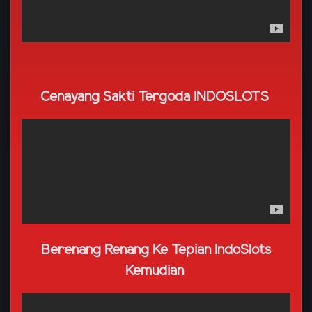
Cenayang Sakti Tergoda INDOSLOTS
Berenang Renang Ke Tepian IndoSlots
Kemudian