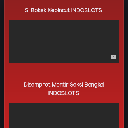
Si Bokek Kepincut INDOSLOTS
Disemprot Montir Seksi Bengkel
INDOSLOTS