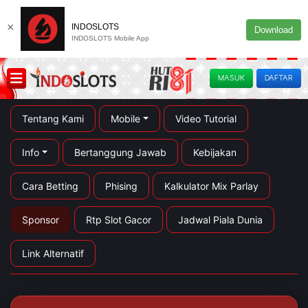
×
INDOSLOTS
Download
INDOSLOTS Mobile App
MASUK
DAFTAR
Tentang Kami
Mobile
Video Tutorial
Info
Bertanggung Jawab
Kebijakan
Cara Betting
Phising
Kalkulator Mix Parlay
Sponsor
Rtp Slot Gacor
Jadwal Piala Dunia
Link Alternatif