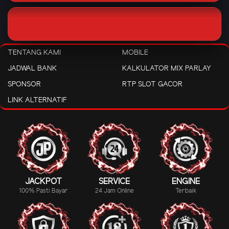
TENTANG KAMI
MOBILE
JADWAL BANK
KALKULATOR MIX PARLAY
SPONSOR
RTP SLOT GACOR
LINK ALTERNATIF
JACKPOT
SERVICE
ENGINE
100% Pasti Bayar
24 Jam Online
Terbaik