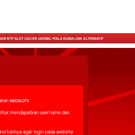
SOR
RTP SLOT GACOR
JADWAL PIALA DUNIA
LINK ALTERNATIF
makan
INDOSLOTS
 untuk mendapatkan username dan
korbannya agar login pada website