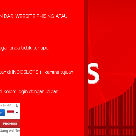
 DARI WEBSITE PHISING ATAU
ar anda tidak tertipu.
tar di INDOSLOTS ) , karena tujuan
si kolom login dengan id dan