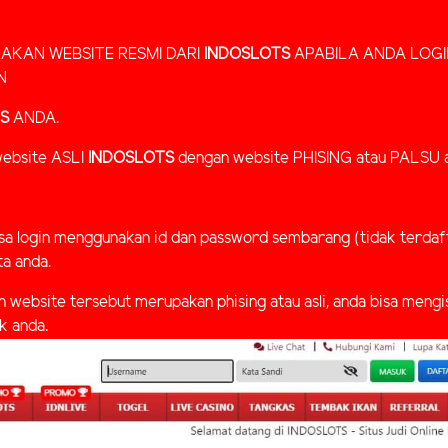
KAN WEBSITE RESMI DARI
INDOSLOTS
APABILA ANDA LOGIN
N
TS
ANDA.
website ASLI
INDOSLOTS
dengan website PHISING atau PALSU ag
bisa login menggunakan id dan password sembarang (tidak terdaf
ta anda.
n website tersebut merupakan phising atau asli, anda bisa mengi
k anda.