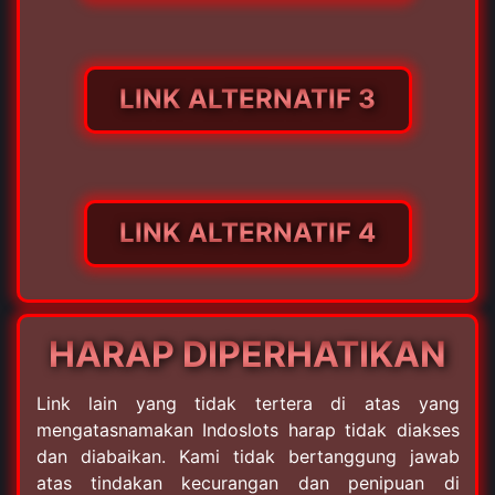
LINK ALTERNATIF 3
LINK ALTERNATIF 4
HARAP DIPERHATIKAN
Link lain yang tidak tertera di atas yang
mengatasnamakan Indoslots harap tidak diakses
dan diabaikan. Kami tidak bertanggung jawab
atas tindakan kecurangan dan penipuan di