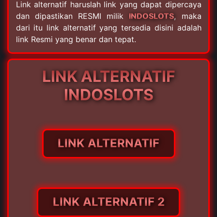
Link alternatif haruslah link yang dapat dipercaya
dan dipastikan RESMI milik
INDOSLOTS
, maka
dari itu link alternatif yang tersedia disini adalah
link Resmi yang benar dan tepat.
LINK ALTERNATIF
INDOSLOTS
LINK ALTERNATIF
LINK ALTERNATIF 2