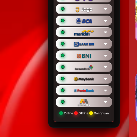
Online
Offline
Gangguan