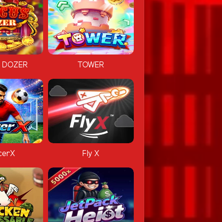
S DOZER
TOWER
cerX
Fly X