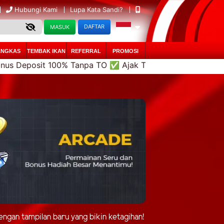
Hubungi Kami
Lupa Kata Sandi?
DAFTAR
ANGKAS
TEMBAK IKAN
REFERRAL
PROMOSI
Teman Dapat Cuan ✅ Garansi Kekalahan ✅ Bonus Scatter 
ngan tampilan baru yang bikin ketagihan!