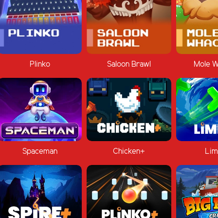
Plinko
Saloon Brawl
Mole 
Spaceman
Chicken+
Li