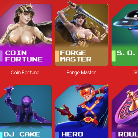
Coin Fortune
Forge Master
S