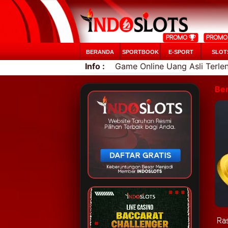
PROMO
PROM
BERANDA
SPORTBOOK
E-SPORT
SLOT
ine Uang Asli Terlengkap dan Terpercaya di Indonesia!
Info :
Be
Ras